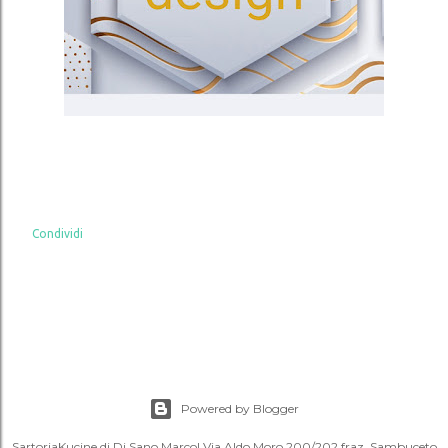
Condividi
Powered by Blogger
SartoriaKucine di Di Sano Marco| Via Aldo Moro 200/202 fraz. Sambuceto