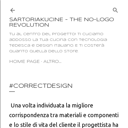
Passa ai contenuti principali
SARTORIAKUCINE - THE NO-LOGO
REVOLUTION
Tu al centro del progetto! Ti cuciamo
addosso la tua cucina con tecnologia
tedesca e design italiano. E ti costerà
quanto quella dello Store.
HOME PAGE
ALTRO…
#CORRECTDESIGN
Una volta individuata la migliore
corrispondenza tra materiali e componenti
e lo stile di vita del cliente il progettista ha