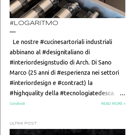
#LOGARITMO
Le nostre #cucinesartoriali industriali
abbinano al #designitaliano di
#interiordesignstudio di Arch. Di Sano
Marco (25 anni di #esperienza nei settori
#interiordesign e #contract) la
#highquality della #tecnologiatedesca.
Quanto costa? Il prezzo di una
Condividi
READ MORE »
#cucinacomponibilesumisura di
#SartoriaKucine è in linea con quelle degli
ULTIMI POST
Store dei principali brands. Questo grazie