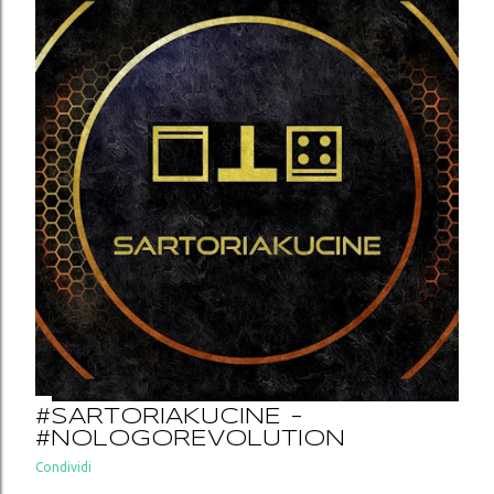
a un #innovativo #algoritmo che dissipa in
massima parte l' #entropia del processo di
produzione industriale. Vi aspettiamo
nello #showroom di #sambuceto in
provincia di #chieti (per appuntamenti cell.
e Whatsapp 340 345 1873). Foto di
@marcodisanointeriors : dettaglio della
nostra cucina modello CA02.
#SARTORIAKUCINE -
#NOLOGOREVOLUTION
Condividi